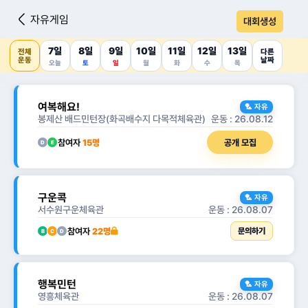
자유게임
대회생성
7일
8일
9일
10일
11일
12일
13일
전체
다른
운동
날짜
오늘
토
일
월
화
수
목
여복해요!
🏸 자유
봉제산 배드민턴장(화곡배수지 다목적체육관)
운동 : 26.08.12
참여자
15명
공개 모집
D
E
구운콕
🏸 자유
서수원구운체육관
운동 : 26.08.07
참여자
22명
문의하기
B
C
D
행복민턴
🏸 자유
영흥체육관
운동 : 26.08.07