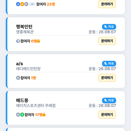
참여자
23명
문의하기
A
C
D
+1
행복민턴
🏸 자유
영흥체육관
운동 : 26.08.07
참여자
0명
미설
문의하기
정
a/s
🏸 자유
레디배드민턴장
운동 : 26.08.07
참여자
1명
문의하기
D
배드몽
🏸 자유
에이치스포츠센터 주례점
운동 : 26.08.07
참여자
17명
문의하기
D
E