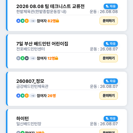
2026 08.08 팀 테크니스트 교류전
🏸 자유
한밭체육관(한밭종합운동장 내)
운동 : 26.08.08
참여자
82명
문의하기
A
B
C
+2
7일 부산 배드민턴 어린이집
🏸 자유
전포배드민턴센터
운동 : 26.08.07
참여자
12명
문의하기
D
E
N
+2
260807_정모
🏸 자유
금강배드민턴체육관
운동 : 26.08.07
참여자
26명
문의하기
A
B
C
+2
하이턴
🏸 자유
일신배드민턴장
운동 : 26.08.07