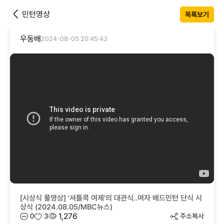
민턴영상
목록보기
우동배
2024-08-05 20:45:43
[시상식 풀영상] '셔틀콕 여제'의 대관식‥여자 배드민턴 단식 시
상식 (2024.08.05/MBC뉴스)
1,276
0
3
주소복사