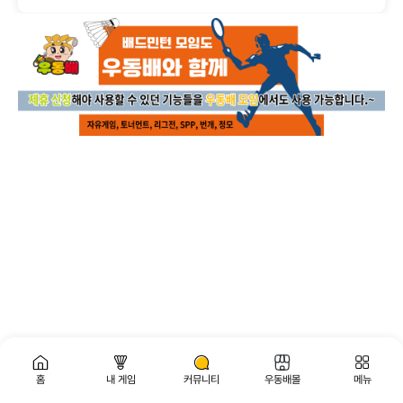
홈
내 게임
커뮤니티
우동배몰
메뉴